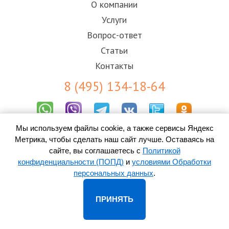
О компании
Услуги
Вопрос-ответ
Статьи
Контакты
8 (495) 134-18-64
Мы используем файлы cookie, а также сервисы Яндекс
Результаты СОУТ
Метрика, чтобы сделать наш сайт лучше. Оставаясь на
Пользовательское соглашение
Политика конфиденциальности (ПОПД)
сайте, вы соглашаетесь с
Политикой
Согласие на обработку персональных данных
конфиденциальности (ПОПД)
и
условиями Обработки
персональных данных
.
© 2010-
2026 ООО «Контакт-Центр» -
колл-центр в Тольятти
ПРИНЯТЬ
Адрес: 445026, Тольятти, Московский проспект, д. 31, оф. 120