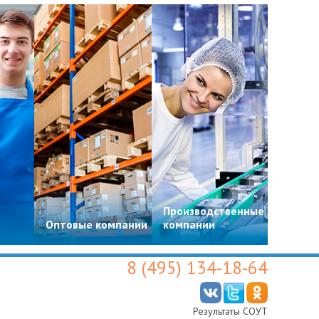
Производственные
Цвето
Оптовые компании
компании
магази
8 (495) 134-18-64
Результаты СОУТ